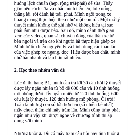
huống lệch chuẩn (hẹp, rộng trái/phải) để sửa. Thầy
giáo nêu cách sửa và nhắc mình tiến lên, lùi xuống,
thẳng lái, rồi đánh lái trái, phải. Mình ngồi trong xe
hoang mang thực hiện theo như một con rối. Một mớ lý
thuyết mình không thể ghi nhớ vì không hiểu tại sao
phải làm như được bảo. Sau đó, mình dành thời gian
xem các video, quan sát chuyển động của thân xe từ
bên ngoài và trên cao khi người lái thực hiện ghép xe.
Mình tự tìm hiểu nguyên lý và hình dung các thao tác
của việc ghép xe ngang, dọc. Hiểu được bản chất, mình
nhớ bài nhanh và lâu hơn rất nhiều.
2. Học theo nhóm vấn đề
Lúc đi thi hạng B1, mình cần trả lời 30 câu hỏi lý thuyết
được lấy ngẫu nhiên từ bộ đề 600 câu và 10 tình huống
mô phỏng được lấy ngẫu nhiên từ 120 tình huống. 600
câu luật lý thuyết, 120 tình huống mô phỏng. Ôi trời!
Toàn là những con số lớn hơn hai (số nhiều bé nhất)
mấy chục, thậm chí mấy trăm lần. Mình cũng từng phát
ngán như vậy khi được nghe về chương trình thi áp
dụng với mình.
Nhưng không. Dù có mấy trăm câu hỏi hay tình huống