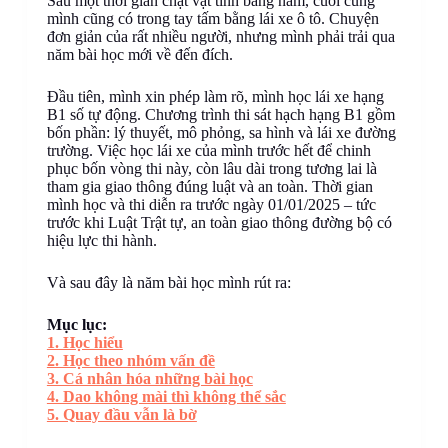
Sau một thời gian chật vật tính bằng năm, cuối cùng
mình cũng có trong tay tấm bằng lái xe ô tô. Chuyện
đơn giản của rất nhiều người, nhưng mình phải trải qua
năm bài học mới về đến đích.
Đầu tiên, mình xin phép làm rõ, mình học lái xe hạng
B1 số tự động. Chương trình thi sát hạch hạng B1 gồm
bốn phần: lý thuyết, mô phỏng, sa hình và lái xe đường
trường. Việc học lái xe của mình trước hết để chinh
phục bốn vòng thi này, còn lâu dài trong tương lai là
tham gia giao thông đúng luật và an toàn. Thời gian
mình học và thi diễn ra trước ngày 01/01/2025 – tức
trước khi Luật Trật tự, an toàn giao thông đường bộ có
hiệu lực thi hành.
Và sau đây là năm bài học mình rút ra:
Mục lục:
1. Học hiểu
2. Học theo nhóm vấn đề
3. Cá nhân hóa những bài học
4. Dao không mài thì không thể sắc
5. Quay đầu vẫn là bờ