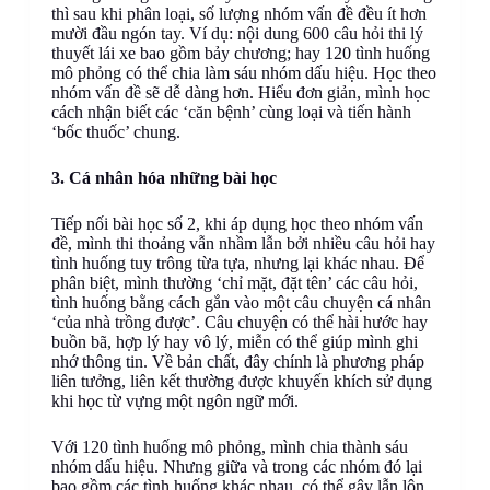
thì sau khi phân loại, số lượng nhóm vấn đề đều ít hơn
mười đầu ngón tay. Ví dụ: nội dung 600 câu hỏi thi lý
thuyết lái xe bao gồm bảy chương; hay 120 tình huống
mô phỏng có thể chia làm sáu nhóm dấu hiệu. Học theo
nhóm vấn đề sẽ dễ dàng hơn. Hiểu đơn giản, mình học
cách nhận biết các ‘căn bệnh’ cùng loại và tiến hành
‘bốc thuốc’ chung.
3. Cá nhân hóa những bài học
Tiếp nối bài học số 2, khi áp dụng học theo nhóm vấn
đề, mình thi thoảng vẫn nhầm lẫn bởi nhiều câu hỏi hay
tình huống tuy trông từa tựa, nhưng lại khác nhau. Để
phân biệt, mình thường ‘chỉ mặt, đặt tên’ các câu hỏi,
tình huống bằng cách gắn vào một câu chuyện cá nhân
‘của nhà trồng được’. Câu chuyện có thể hài hước hay
buồn bã, hợp lý hay vô lý, miễn có thể giúp mình ghi
nhớ thông tin. Về bản chất, đây chính là phương pháp
liên tưởng, liên kết thường được khuyến khích sử dụng
khi học từ vựng một ngôn ngữ mới.
Với 120 tình huống mô phỏng, mình chia thành sáu
nhóm dấu hiệu. Nhưng giữa và trong các nhóm đó lại
bao gồm các tình huống khác nhau, có thể gây lẫn lộn