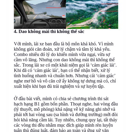
4. Dao không mài thì không thể sắc
Với mình, lái xe ban đầu là bộ môn khá khó. Vì mình
không giỏi căn đoán, xử lý chậm và tâm lý khá yếu.
Combo nhiêu đó lý do khiến mình vừa ngại, vừa sợ
cầm vô lăng. Nhưng con dao không mài thì không thể
sắc. Trong lái xe có một khái niệm gọi là ‘cảm giác lái’.
Khi đã có ‘cảm giác lái’, bạn có thể nhận biết, xử lý
tình huống nhanh và chuẩn hơn. Nhưng cái ‘cảm giác’
nghe mơ hồ và vô căn cứ ấy không tự dưng mà có, chỉ
xuất hiện khi bạn đủ trải nghiệm và sự luyện tập.
Ở đầu bài viết, mình có chia sẻ chương trình thi sát
hạch hạng B1 gồm bốn phần. Thoạt nghe, hai vòng đầu
(lý thuyết, mô phỏng) khá nặng về kỹ năng ghi nhớ và
phải tới hai vòng sau (sa hình và đường trường) mới đòi
hỏi khả năng cầm lái. Tuy nhiên, chung quy lại, tất thảy
các vòng thi đều nhằm mục đích giúp mình rèn luyện
tuân thủ đúng luật, đảm bảo an toàn và ứng xử văn