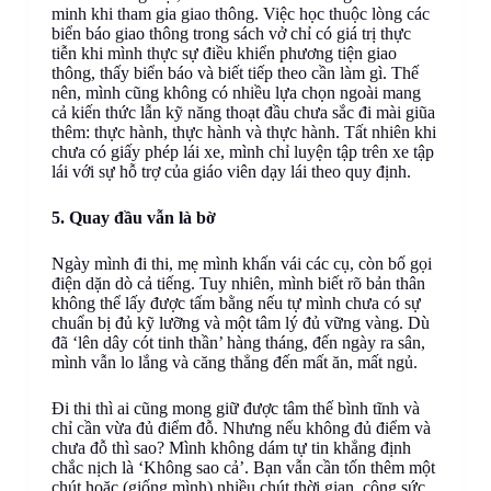
minh khi tham gia giao thông. Việc học thuộc lòng các
biển báo giao thông trong sách vở chỉ có giá trị thực
tiễn khi mình thực sự điều khiển phương tiện giao
thông, thấy biển báo và biết tiếp theo cần làm gì. Thế
nên, mình cũng không có nhiều lựa chọn ngoài mang
cả kiến thức lẫn kỹ năng thoạt đầu chưa sắc đi mài giũa
thêm: thực hành, thực hành và thực hành. Tất nhiên khi
chưa có giấy phép lái xe, mình chỉ luyện tập trên xe tập
lái với sự hỗ trợ của giáo viên dạy lái theo quy định.
5. Quay đầu vẫn là bờ
Ngày mình đi thi, mẹ mình khấn vái các cụ, còn bố gọi
điện dặn dò cả tiếng. Tuy nhiên, mình biết rõ bản thân
không thể lấy được tấm bằng nếu tự mình chưa có sự
chuẩn bị đủ kỹ lưỡng và một tâm lý đủ vững vàng. Dù
đã ‘lên dây cót tinh thần’ hàng tháng, đến ngày ra sân,
mình vẫn lo lắng và căng thẳng đến mất ăn, mất ngủ.
Đi thi thì ai cũng mong giữ được tâm thế bình tĩnh và
chỉ cần vừa đủ điểm đỗ. Nhưng nếu không đủ điểm và
chưa đỗ thì sao? Mình không dám tự tin khẳng định
chắc nịch là ‘Không sao cả’. Bạn vẫn cần tốn thêm một
chút hoặc (giống mình) nhiều chút thời gian, công sức