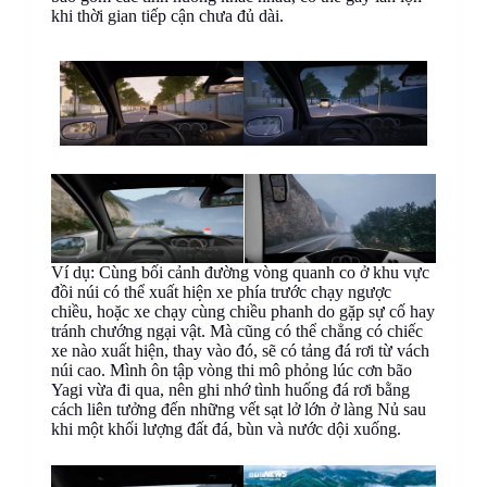
khi thời gian tiếp cận chưa đủ dài.
Ví dụ: Cùng bối cảnh đường vòng quanh co ở khu vực
đồi núi có thể xuất hiện xe phía trước chạy ngược
chiều, hoặc xe chạy cùng chiều phanh do gặp sự cố hay
tránh chướng ngại vật. Mà cũng có thể chẳng có chiếc
xe nào xuất hiện, thay vào đó, sẽ có tảng đá rơi từ vách
núi cao. Mình ôn tập vòng thi mô phỏng lúc cơn bão
Yagi vừa đi qua, nên ghi nhớ tình huống đá rơi bằng
cách liên tưởng đến những vết sạt lở lớn ở làng Nủ sau
khi một khối lượng đất đá, bùn và nước dội xuống.