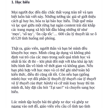
1. Học hiểu
Mọi người đọc đến đây chắc thất vọng tràn trề và tạm
biệt luôn bài viết này. Những tưởng tác giả sẽ giới thiệu
cách gì hay ho, hóa ra lại bảo học hiểu. Thật quê mùa
và lạc quẻ giữa một rừng bạt ngàn content trải dài khắp
các trang mạng xã hội bắt đầu bằng những từ như
‘mẹo’, ‘sổ tay’, ‘ôn cấp tốc’… 600 câu lý thuyết lái xe ô
tô/120 tình huống mô phỏng.
Thật ra, giáo viên, người thân và bạn bè mình đều
khuyên học mẹo. Mình cũng áp dụng và không phủ
định vai trò của các mẹo trong suốt quá trình học và
nhất là lúc đi thi – khi phải đối mặt với kha khá áp lực
hữu hình lẫn vô hình về thời gian và không gian. Nếu
bạn phù hợp với học mẹo và có thể ghi nhớ toàn bộ
kiến thức, điều đó cũng rất tốt. Còn nếu bạn (giống
mình) học vẹt đôi phần lý thuyết
(lý thuyết của lý thuyết
và lý thuyết của thực hành)
và cứ mãi loay hoay thì tin
mình đi, hãy đặt câu hỏi ‘Tại sao?’ và chuyển sang học
hiểu.
Lúc mình tập luyện bài thi ghép xe dọc và ghép xe
ngang vào nơi đỗ, giáo viên yêu cầu cố tình tạo tình