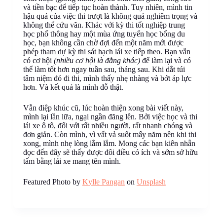
và tiền bạc để tiếp tục hoàn thành. Tuy nhiên, mình tin
hậu quả của việc thi trượt là không quá nghiêm trọng và
không thể cứu vãn. Khác với kỳ thi tốt nghiệp trung
học phổ thông hay một mùa ứng tuyển học bổng du
học, bạn không cần chờ đợi đến một năm mới được
phép tham dự kỳ thi sát hạch lái xe tiếp theo. Bạn vẫn
có cơ hội
(nhiều cơ hội là đằng khác)
để làm lại và có
thể làm tốt hơn ngay tuần sau, tháng sau. Khi dắt túi
tâm niệm đó đi thi, mình thấy nhẹ nhàng và bớt áp lực
hơn. Và kết quả là mình đỗ thật.
Vẫn điệp khúc cũ, lúc hoàn thiện xong bài viết này,
mình lại lần lữa, ngại ngần đăng lên. Bởi việc học và thi
lái xe ô tô, đối với rất nhiều người, rất nhanh chóng và
đơn giản. Còn mình, vì vất vả suốt mấy năm nên khi thi
xong, mình nhẹ lòng lắm lắm. Mong các bạn kiên nhẫn
đọc đến đây sẽ thấy được đôi điều có ích và sớm sở hữu
tấm bằng lái xe mang tên mình.
Featured Photo by
Kylle Pangan
on
Unsplash